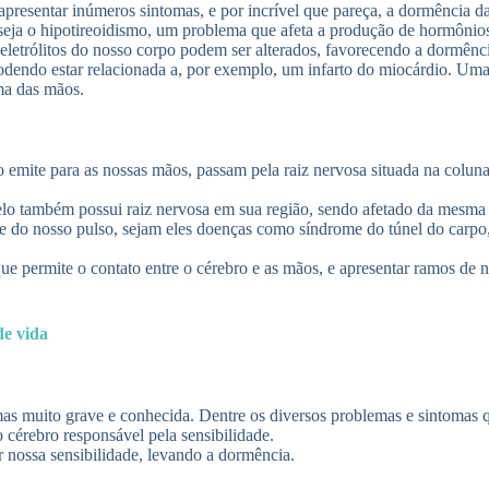
e apresentar inúmeros sintomas, e por incrível que pareça, a dormência
 seja o hipotireoidismo, um problema que afeta a produção de hormônio
de eletrólitos do nosso corpo podem ser alterados, favorecendo a dormên
podendo estar relacionada a, por exemplo, um infarto do miocárdio. Uma
ma das mãos.
emite para as nossas mãos, passam pela raiz nervosa situada na coluna
elo também possui raiz nervosa em sua região, sendo afetado da mesma
de do nosso pulso, sejam eles doenças como síndrome do túnel do carpo,
e permite o contato entre o cérebro e as mãos, e apresentar ramos de
de vida
mas muito grave e conhecida. Dentre os diversos problemas e sintomas
 cérebro responsável pela sensibilidade.
ossa sensibilidade, levando a dormência.