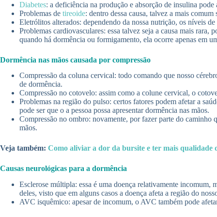
Diabetes
: a deficiência na produção e absorção de insulina pod
Problemas de
tireoide
: dentro dessa causa, talvez a mais comum
Eletrólitos alterados: dependendo da nossa nutrição, os níveis 
Problemas cardiovasculares: essa talvez seja a causa mais rara, 
quando há dormência ou formigamento, ela ocorre apenas em u
Dormência nas mãos causada por compressão
Compressão da coluna cervical: todo comando que nosso cérebro 
de dormência.
Compressão no cotovelo: assim como a colune cervical, o cotov
Problemas na região do pulso: certos fatores podem afetar a saú
pode ser que o a pessoa possa apresentar dormência nas mãos.
Compressão no ombro: novamente, por fazer parte do caminho qu
mãos.
Veja também:
Como aliviar a dor da bursite e ter mais qualidade 
Causas neurológicas para a dormência
Esclerose múltipla: essa é uma doença relativamente incomum, 
deles, visto que em alguns casos a doença afeta a região do nosso
AVC isquêmico: apesar de incomum, o AVC também pode afetar n