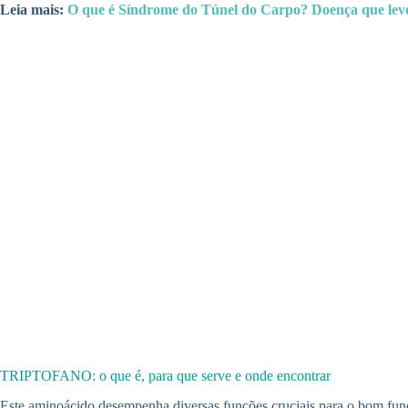
Leia mais:
O que é Síndrome do Túnel do Carpo? Doença que levo
TRIPTOFANO: o que é, para que serve e onde encontrar
Este aminoácido desempenha diversas funções cruciais para o bom fun