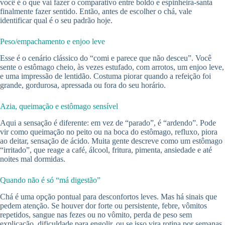
você é o que vai fazer o comparativo entre boldo e espinheira-santa
finalmente fazer sentido. Então, antes de escolher o chá, vale
identificar qual é o seu padrão hoje.
Peso/empachamento e enjoo leve
Esse é o cenário clássico do “comi e parece que não desceu”. Você
sente o estômago cheio, às vezes estufado, com arrotos, um enjoo leve,
e uma impressão de lentidão. Costuma piorar quando a refeição foi
grande, gordurosa, apressada ou fora do seu horário.
Azia, queimação e estômago sensível
Aqui a sensação é diferente: em vez de “parado”, é “ardendo”. Pode
vir como queimação no peito ou na boca do estômago, refluxo, piora
ao deitar, sensação de ácido. Muita gente descreve como um estômago
“irritado”, que reage a café, álcool, fritura, pimenta, ansiedade e até
noites mal dormidas.
Quando não é só “má digestão”
Chá é uma opção pontual para desconfortos leves. Mas há sinais que
pedem atenção. Se houver dor forte ou persistente, febre, vômitos
repetidos, sangue nas fezes ou no vômito, perda de peso sem
explicação, dificuldade para engolir, ou se isso vira rotina por semanas,