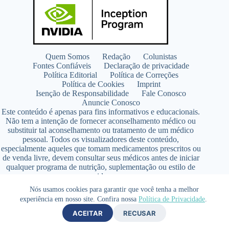
Quem Somos
Redação
Colunistas
Fontes Confiáveis
Declaração de privacidade
Política Editorial
Política de Correções
Política de Cookies
Imprint
Isenção de Responsabilidade
Fale Conosco
Anuncie Conosco
Este conteúdo é apenas para fins informativos e educacionais.
Não tem a intenção de fornecer aconselhamento médico ou
substituir tal aconselhamento ou tratamento de um médico
pessoal. Todos os visualizadores deste conteúdo,
especialmente aqueles que tomam medicamentos prescritos ou
de venda livre, devem consultar seus médicos antes de iniciar
qualquer programa de nutrição, suplementação ou estilo de
vida.
Copyright © 2026 - SaúdeLAB.com pertence ao grupo
Nós usamos cookies para garantir que você tenha a melhor
VKCF Soluções Digitais Ltda - CNPJ n° 43.726.917/0001-80
experiência em nosso site. Confira nossa
Política de Privacidade
.
- Contato +55 (65) 99813- 4203 - Responsável Técnica:
ACEITAR
RECUSAR
Farmacêutica Elizandra Civalsci Costa - CRF MT n° 3490