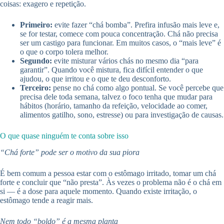
coisas: exagero e repetição.
Primeiro:
evite fazer “chá bomba”. Prefira infusão mais leve e,
se for testar, comece com pouca concentração. Chá não precisa
ser um castigo para funcionar. Em muitos casos, o “mais leve” é
o que o corpo tolera melhor.
Segundo:
evite misturar vários chás no mesmo dia “para
garantir”. Quando você mistura, fica difícil entender o que
ajudou, o que irritou e o que te deu desconforto.
Terceiro:
pense no chá como algo pontual. Se você percebe que
precisa dele toda semana, talvez o foco tenha que mudar para
hábitos (horário, tamanho da refeição, velocidade ao comer,
alimentos gatilho, sono, estresse) ou para investigação de causas.
O que quase ninguém te conta sobre isso
“Chá forte” pode ser o motivo da sua piora
É bem comum a pessoa estar com o estômago irritado, tomar um chá
forte e concluir que “não presta”. Às vezes o problema não é o chá em
si — é a dose para aquele momento. Quando existe irritação, o
estômago tende a reagir mais.
Nem todo “boldo” é a mesma planta