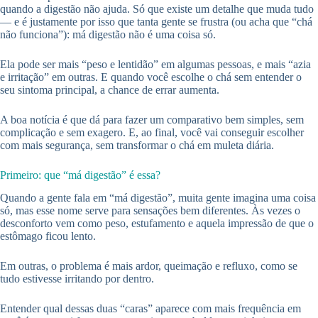
quando a digestão não ajuda. Só que existe um detalhe que muda tudo
— e é justamente por isso que tanta gente se frustra (ou acha que “chá
não funciona”): má digestão não é uma coisa só.
Ela pode ser mais “peso e lentidão” em algumas pessoas, e mais “azia
e irritação” em outras. E quando você escolhe o chá sem entender o
seu sintoma principal, a chance de errar aumenta.
A boa notícia é que dá para fazer um comparativo bem simples, sem
complicação e sem exagero. E, ao final, você vai conseguir escolher
com mais segurança, sem transformar o chá em muleta diária.
Primeiro: que “má digestão” é essa?
Quando a gente fala em “má digestão”, muita gente imagina uma coisa
só, mas esse nome serve para sensações bem diferentes. Às vezes o
desconforto vem como peso, estufamento e aquela impressão de que o
estômago ficou lento.
Em outras, o problema é mais ardor, queimação e refluxo, como se
tudo estivesse irritando por dentro.
Entender qual dessas duas “caras” aparece com mais frequência em