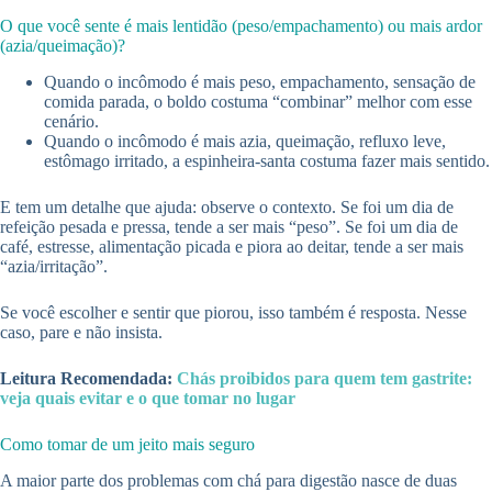
O que você sente é mais lentidão (peso/empachamento) ou mais ardor
(azia/queimação)?
Quando o incômodo é mais peso, empachamento, sensação de
comida parada, o boldo costuma “combinar” melhor com esse
cenário.
Quando o incômodo é mais azia, queimação, refluxo leve,
estômago irritado, a espinheira-santa costuma fazer mais sentido.
E tem um detalhe que ajuda: observe o contexto. Se foi um dia de
refeição pesada e pressa, tende a ser mais “peso”. Se foi um dia de
café, estresse, alimentação picada e piora ao deitar, tende a ser mais
“azia/irritação”.
Se você escolher e sentir que piorou, isso também é resposta. Nesse
caso, pare e não insista.
Leitura Recomendada:
Chás proibidos para quem tem gastrite:
veja quais evitar e o que tomar no lugar
Como tomar de um jeito mais seguro
A maior parte dos problemas com chá para digestão nasce de duas