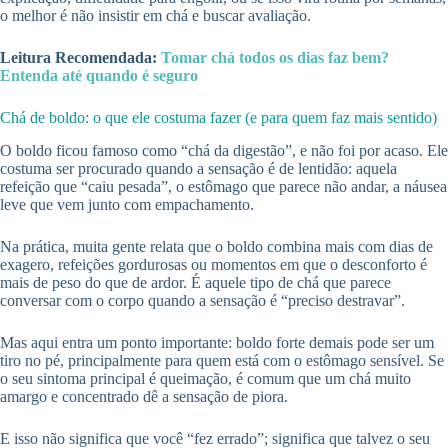
o melhor é não insistir em chá e buscar avaliação.
Leitura Recomendada:
Tomar chá todos os dias faz bem?
Entenda até quando é seguro
Chá de boldo: o que ele costuma fazer (e para quem faz mais sentido)
O boldo ficou famoso como “chá da digestão”, e não foi por acaso. Ele
costuma ser procurado quando a sensação é de lentidão: aquela
refeição que “caiu pesada”, o estômago que parece não andar, a náusea
leve que vem junto com empachamento.
Na prática, muita gente relata que o boldo combina mais com dias de
exagero, refeições gordurosas ou momentos em que o desconforto é
mais de peso do que de ardor. É aquele tipo de chá que parece
conversar com o corpo quando a sensação é “preciso destravar”.
Mas aqui entra um ponto importante: boldo forte demais pode ser um
tiro no pé, principalmente para quem está com o estômago sensível. Se
o seu sintoma principal é queimação, é comum que um chá muito
amargo e concentrado dê a sensação de piora.
E isso não significa que você “fez errado”; significa que talvez o seu