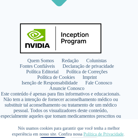
Quem Somos
Redação
Colunistas
Fontes Confiáveis
Declaração de privacidade
Política Editorial
Política de Correções
Política de Cookies
Imprint
Isenção de Responsabilidade
Fale Conosco
Anuncie Conosco
Este conteúdo é apenas para fins informativos e educacionais.
Não tem a intenção de fornecer aconselhamento médico ou
substituir tal aconselhamento ou tratamento de um médico
pessoal. Todos os visualizadores deste conteúdo,
especialmente aqueles que tomam medicamentos prescritos ou
de venda livre, devem consultar seus médicos antes de iniciar
qualquer programa de nutrição, suplementação ou estilo de
Nós usamos cookies para garantir que você tenha a melhor
vida.
experiência em nosso site. Confira nossa
Política de Privacidade
.