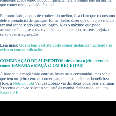
realmente acaba tendo pouco influência nele. Portanto não há afirmar
que comer miojo vencido faz mal.
Por outro lado, depois de conhecê-lo melhor, fica claro que o consumo
dele é prejudicial de qualquer forma. Então dizer que o miojo vencido
faz mal acaba sendo algo até lógico. Mas o máximo que pode
acontecer é que, se estiver vencido a muito tempo, os seus prejuízos
serão apenas agravados.
Leia mais:
Quem tem gastrite pode comer melancia? Entenda se
existem contraindicações
COMBINAÇÃO DE ALIMENTOS: descubra o jeito certo de
comer BANANA e MAÇÃ (COM RECEITAS)
A banana e a maçã estão entre as frutas mais consumidas, mas sabia
que tem um jeito certo de comer para obter os melhores benefícios?
Hoje, a
Nutricionista
Vanuza Lobato vai dar dicas poderosas e ensinar
2 receitas que vão salvar o seu café da manhã. Saiba tudo, aqui no
SaúdeLAB
.