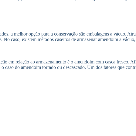
dos, a melhor opção para a conservação são embalagens a vácuo. Atrav
. No caso, existem métodos caseiros de armazenar amendoim a vácuo, por
nção em relação ao armazenamento é o amendoim com casca fresco. Afina
 o caso do amendoim torrado ou descascado. Um dos fatores que contri