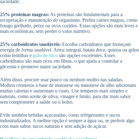
saciedade.
25% proteínas magras:
As proteínas são fundamentais para a
recuperação e manutenção do organismo. Prefira carnes magras, como
frango grelhado, peixe ou ovos cozidos. Essas opções são mais leves e
mais econômicas, sem perder o valor nutritivo.
25% carboidratos saudáveis:
Escolha carboidratos que forneçam
energia de forma saudável. Arroz integral, batata doce, quinoa ou grãos
como lentilhas e
grão-de-bico
são opções excelentes. Esses
carboidratos são mais ricos em fibras, o que ajuda a controlar a
glicemia e promove maior saciedade.
Além disso, procure usar pouco ou nenhum molho nas saladas.
Molhos cremosos à base de maionese ou maionese de alho adicionam
muitas calorias e aumentam o custo. Use temperos mais simples e
naturais, como azeite de oliva, vinagre e limão, para dar mais sabor
sem comprometer a saúde ou o bolso.
Evite também bebidas açucaradas, como refrigerantes e sucos
industrializados. A melhor opção é sempre a água ou, se preferir algo
com mais sabor, sucos naturais e sem adição de açúcar.