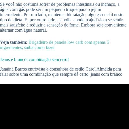
Se você não costuma sofrer de problemas intestinais ou inchaço, a
água com gás pode ser um pequeno truque para o jejum
intermitente. Por um lado, mantém a hidratação, algo essencial neste
tipo de dieta. E, por outro lado, as bolhas podem ajudá-lo a se sentir
mais satisfeito e reduzir a sensação de fome. Embora seja conveniente
alternar com água natural.
Veja também:
Brigadeiro de panela low carb com apenas 5
ingredientes; saiba como fazer
Jeans e branco: combinação sem erro!
Janaína Barros entrevista a consultora de estilo Carol Almeida para
falar sobre uma combinação que sempre dá certo, jeans com branco.