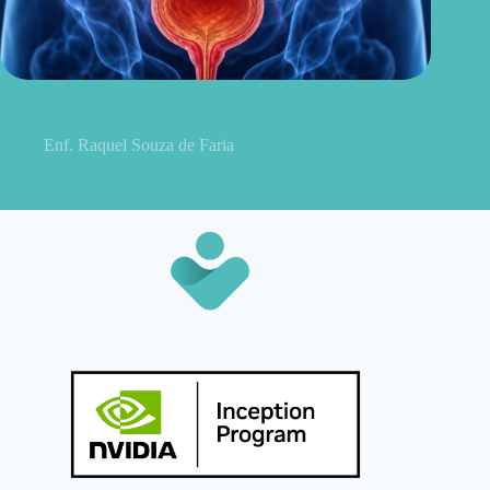
Sintomas de pielonefrite: sinais que podem indicar infecção
renal
Enf. Raquel Souza de Faria