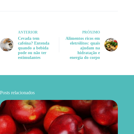
ANTERIOR
PRÓXIMO
Cevada tem
Alimentos ricos em
cafeína? Entenda
eletrólitos: quais
quando a bebida
ajudam na
pode ou não ter
hidratação e
estimulantes
energia do corpo
Posts relacionados