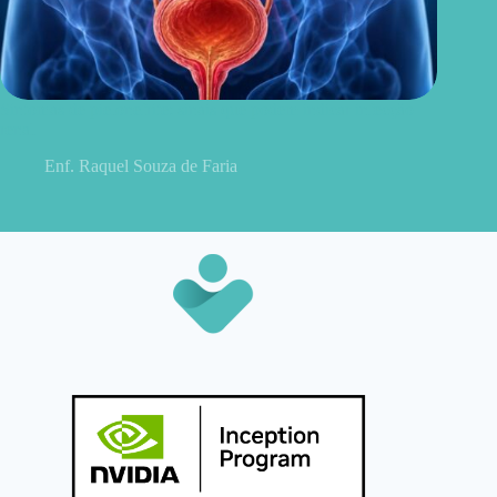
Sintomas de pielonefrite: sinais que podem indicar infecção
renal
Enf. Raquel Souza de Faria