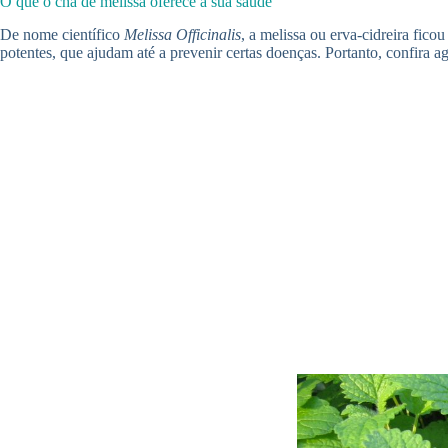
O que o chá de melissa oferece à sua saúde
De nome científico
Melissa Officinalis
, a melissa ou erva-cidreira fic
potentes, que ajudam até a prevenir certas doenças. Portanto, confira 