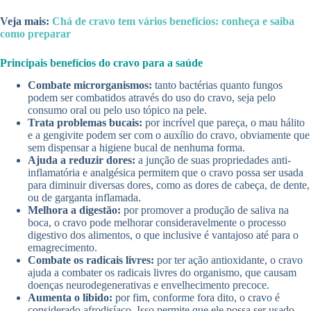
Veja mais:
Chá de cravo tem vários benefícios: conheça e saiba
como preparar
Principais benefícios do cravo para a saúde
Combate microrganismos:
tanto bactérias quanto fungos
podem ser combatidos através do uso do cravo, seja pelo
consumo oral ou pelo uso tópico na pele.
Trata problemas bucais:
por incrível que pareça, o mau hálito
e a gengivite podem ser com o auxílio do cravo, obviamente que
sem dispensar a higiene bucal de nenhuma forma.
Ajuda a reduzir dores:
a junção de suas propriedades anti-
inflamatória e analgésica permitem que o cravo possa ser usada
para diminuir diversas dores, como as dores de cabeça, de dente,
ou de garganta inflamada.
Melhora a digestão:
por promover a produção de saliva na
boca, o cravo pode melhorar consideravelmente o processo
digestivo dos alimentos, o que inclusive é vantajoso até para o
emagrecimento.
Combate os radicais livres:
por ter ação antioxidante, o cravo
ajuda a combater os radicais livres do organismo, que causam
doenças neurodegenerativas e envelhecimento precoce.
Aumenta o libido:
por fim, conforme fora dito, o cravo é
considerado afrodisíaco. Isso permite que ele possa ser usado