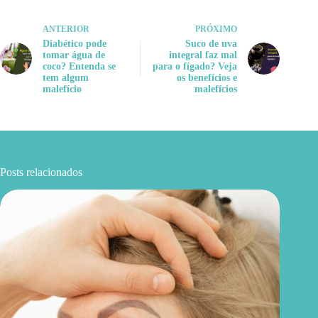
ANTERIOR
PRÓXIMO
Diabético pode
Suco de uva
tomar água de
integral faz mal
coco? Entenda se
para o fígado? Veja
tem algum
os benefícios e
malefício
malefícios
Posts relacionados