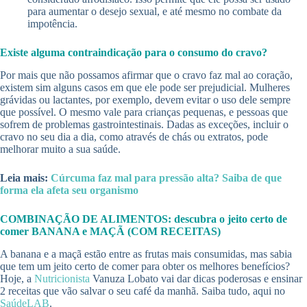
para aumentar o desejo sexual, e até mesmo no combate da
impotência.
Existe alguma contraindicação para o consumo do cravo?
Por mais que não possamos afirmar que o cravo faz mal ao coração,
existem sim alguns casos em que ele pode ser prejudicial. Mulheres
grávidas ou lactantes, por exemplo, devem evitar o uso dele sempre
que possível. O mesmo vale para crianças pequenas, e pessoas que
sofrem de problemas gastrointestinais. Dadas as exceções, incluir o
cravo no seu dia a dia, como através de chás ou extratos, pode
melhorar muito a sua saúde.
Leia mais:
Cúrcuma faz mal para pressão alta? Saiba de que
forma ela afeta seu organismo
COMBINAÇÃO DE ALIMENTOS: descubra o jeito certo de
comer BANANA e MAÇÃ (COM RECEITAS)
A banana e a maçã estão entre as frutas mais consumidas, mas sabia
que tem um jeito certo de comer para obter os melhores benefícios?
Hoje, a
Nutricionista
Vanuza Lobato vai dar dicas poderosas e ensinar
2 receitas que vão salvar o seu café da manhã. Saiba tudo, aqui no
SaúdeLAB
.