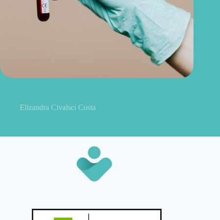
Seu exame trouxe ureia e creatinina? Veja o que esses
resultados podem revelar sobre seus rins
Elizandra Civalsci Costa