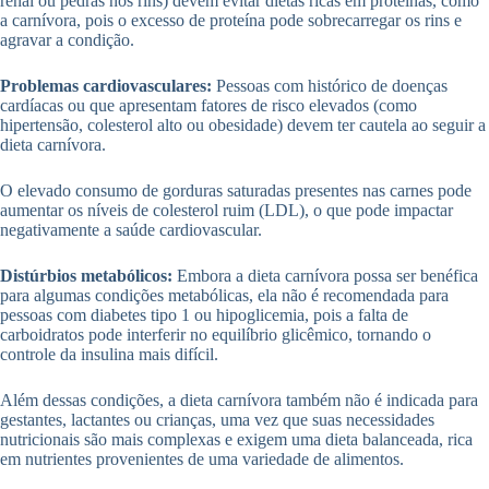
renal ou pedras nos rins) devem evitar dietas ricas em proteínas, como
a carnívora, pois o excesso de proteína pode sobrecarregar os rins e
agravar a condição.
Problemas cardiovasculares:
Pessoas com histórico de doenças
cardíacas ou que apresentam fatores de risco elevados (como
hipertensão, colesterol alto ou obesidade) devem ter cautela ao seguir a
dieta carnívora.
O elevado consumo de gorduras saturadas presentes nas carnes pode
aumentar os níveis de colesterol ruim (LDL), o que pode impactar
negativamente a saúde cardiovascular.
Distúrbios metabólicos:
Embora a dieta carnívora possa ser benéfica
para algumas condições metabólicas, ela não é recomendada para
pessoas com diabetes tipo 1 ou hipoglicemia, pois a falta de
carboidratos pode interferir no equilíbrio glicêmico, tornando o
controle da insulina mais difícil.
Além dessas condições, a dieta carnívora também não é indicada para
gestantes, lactantes ou crianças, uma vez que suas necessidades
nutricionais são mais complexas e exigem uma dieta balanceada, rica
em nutrientes provenientes de uma variedade de alimentos.