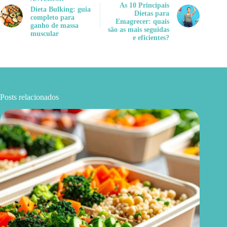
As 10 Principais
Dieta Bulking: guia
Dietas para
completo para
Emagrecer: quais
ganho de massa
são as mais seguidas
muscular
e eficientes?
Posts relacionados