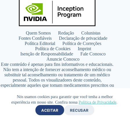
Quem Somos
Redação
Colunistas
Fontes Confiáveis
Declaração de privacidade
Política Editorial
Política de Correções
Política de Cookies
Imprint
Isenção de Responsabilidade
Fale Conosco
Anuncie Conosco
Este conteúdo é apenas para fins informativos e educacionais.
Não tem a intenção de fornecer aconselhamento médico ou
substituir tal aconselhamento ou tratamento de um médico
pessoal. Todos os visualizadores deste conteúdo,
especialmente aqueles que tomam medicamentos prescritos ou
de venda livre, devem consultar seus médicos antes de iniciar
qualquer programa de nutrição, suplementação ou estilo de
Nós usamos cookies para garantir que você tenha a melhor
vida.
experiência em nosso site. Confira nossa
Política de Privacidade
.
Copyright © 2026 - SaúdeLAB.com pertence ao grupo
ACEITAR
RECUSAR
VKCF Soluções Digitais Ltda - CNPJ n° 43.726.917/0001-80
- Contato +55 (65) 99813- 4203 - Responsável Técnica:
Farmacêutica Elizandra Civalsci Costa - CRF MT n° 3490