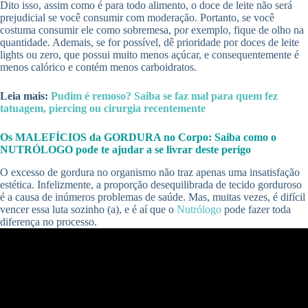
Dito isso, assim como é para todo alimento, o doce de leite não será
prejudicial se você consumir com moderação. Portanto, se você
costuma consumir ele como sobremesa, por exemplo, fique de olho na
quantidade. Ademais, se for possível, dê prioridade por doces de leite
lights ou zero, que possui muito menos açúcar, e consequentemente é
menos calórico e contém menos carboidratos.
Leia mais:
Pudim é remoso? Saiba se faz mal para quem fez
tatuagem, piercing ou cirurgia recentemente
Os MALEFÍCIOS da GORDURA no Corpo: Saiba como o
NUTRÓLOGO pode te ajudar a se livrar deste perigo
O excesso de gordura no organismo não traz apenas uma insatisfação
estética. Infelizmente, a proporção desequilibrada de tecido gorduroso
é a causa de inúmeros problemas de saúde. Mas, muitas vezes, é difícil
vencer essa luta sozinho (a), e é aí que o
Nutrólogo
pode fazer toda
diferença no processo.