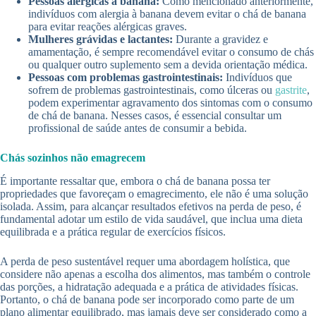
Pessoas alérgicas à banana:
Como mencionado anteriormente,
indivíduos com alergia à banana devem evitar o chá de banana
para evitar reações alérgicas graves.
Mulheres grávidas e lactantes:
Durante a gravidez e
amamentação, é sempre recomendável evitar o consumo de chás
ou qualquer outro suplemento sem a devida orientação médica.
Pessoas com problemas gastrointestinais:
Indivíduos que
sofrem de problemas gastrointestinais, como úlceras ou
gastrite
,
podem experimentar agravamento dos sintomas com o consumo
de chá de banana. Nesses casos, é essencial consultar um
profissional de saúde antes de consumir a bebida.
Chás sozinhos não emagrecem
É importante ressaltar que, embora o chá de banana possa ter
propriedades que favoreçam o emagrecimento, ele não é uma solução
isolada. Assim, para alcançar resultados efetivos na perda de peso, é
fundamental adotar um estilo de vida saudável, que inclua uma dieta
equilibrada e a prática regular de exercícios físicos.
A perda de peso sustentável requer uma abordagem holística, que
considere não apenas a escolha dos alimentos, mas também o controle
das porções, a hidratação adequada e a prática de atividades físicas.
Portanto, o chá de banana pode ser incorporado como parte de um
plano alimentar equilibrado, mas jamais deve ser considerado como a