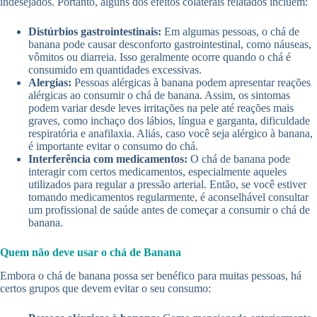
indesejados. Portanto, alguns dos efeitos colaterais relatados incluem:
Distúrbios gastrointestinais:
Em algumas pessoas, o chá de
banana pode causar desconforto gastrointestinal, como náuseas,
vômitos ou diarreia. Isso geralmente ocorre quando o chá é
consumido em quantidades excessivas.
Alergias:
Pessoas alérgicas à banana podem apresentar reações
alérgicas ao consumir o chá de banana. Assim, os sintomas
podem variar desde leves irritações na pele até reações mais
graves, como inchaço dos lábios, língua e garganta, dificuldade
respiratória e anafilaxia. Aliás, caso você seja alérgico à banana,
é importante evitar o consumo do chá.
Interferência com medicamentos:
O chá de banana pode
interagir com certos medicamentos, especialmente aqueles
utilizados para regular a pressão arterial. Então, se você estiver
tomando medicamentos regularmente, é aconselhável consultar
um profissional de saúde antes de começar a consumir o chá de
banana.
Quem não deve usar o chá de Banana
Embora o chá de banana possa ser benéfico para muitas pessoas, há
certos grupos que devem evitar o seu consumo: