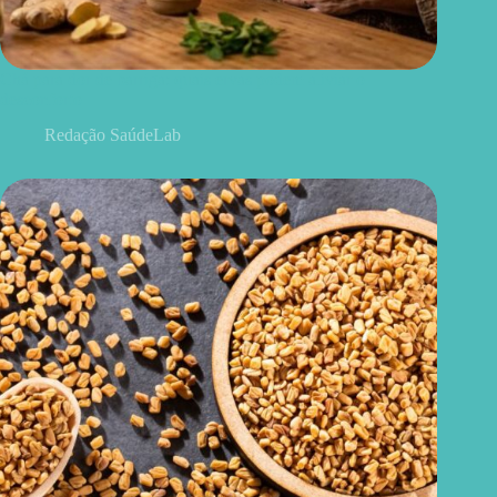
Chá para dor de barriga: quais ervas podem aliviar o
desconforto
Redação SaúdeLab