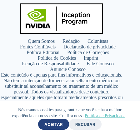
Quem Somos
Redação
Colunistas
Fontes Confiáveis
Declaração de privacidade
Política Editorial
Política de Correções
Política de Cookies
Imprint
Isenção de Responsabilidade
Fale Conosco
Anuncie Conosco
Este conteúdo é apenas para fins informativos e educacionais.
Não tem a intenção de fornecer aconselhamento médico ou
substituir tal aconselhamento ou tratamento de um médico
pessoal. Todos os visualizadores deste conteúdo,
especialmente aqueles que tomam medicamentos prescritos ou
de venda livre, devem consultar seus médicos antes de iniciar
qualquer programa de nutrição, suplementação ou estilo de
Nós usamos cookies para garantir que você tenha a melhor
vida.
experiência em nosso site. Confira nossa
Política de Privacidade
.
Copyright © 2026 - SaúdeLAB.com pertence ao grupo
ACEITAR
RECUSAR
VKCF Soluções Digitais Ltda - CNPJ n° 43.726.917/0001-80
- Contato +55 (65) 99813- 4203 - Responsável Técnica:
Farmacêutica Elizandra Civalsci Costa - CRF MT n° 3490