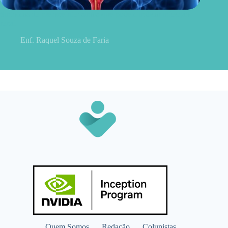
Sintomas de pielonefrite: sinais que podem indicar infecção
renal
Enf. Raquel Souza de Faria
Quem Somos
Redação
Colunistas