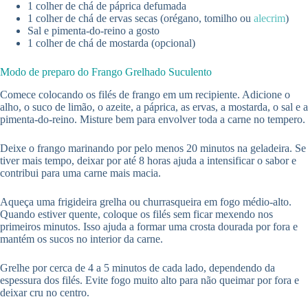
1 colher de chá de páprica defumada
1 colher de chá de ervas secas (orégano, tomilho ou
alecrim
)
Sal e pimenta-do-reino a gosto
1 colher de chá de mostarda (opcional)
Modo de preparo do Frango Grelhado Suculento
Comece colocando os filés de frango em um recipiente. Adicione o
alho, o suco de limão, o azeite, a páprica, as ervas, a mostarda, o sal e a
pimenta-do-reino. Misture bem para envolver toda a carne no tempero.
Deixe o frango marinando por pelo menos 20 minutos na geladeira. Se
tiver mais tempo, deixar por até 8 horas ajuda a intensificar o sabor e
contribui para uma carne mais macia.
Aqueça uma frigideira grelha ou churrasqueira em fogo médio-alto.
Quando estiver quente, coloque os filés sem ficar mexendo nos
primeiros minutos. Isso ajuda a formar uma crosta dourada por fora e
mantém os sucos no interior da carne.
Grelhe por cerca de 4 a 5 minutos de cada lado, dependendo da
espessura dos filés. Evite fogo muito alto para não queimar por fora e
deixar cru no centro.