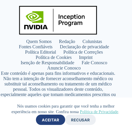
Quem Somos
Redação
Colunistas
Fontes Confiáveis
Declaração de privacidade
Política Editorial
Política de Correções
Política de Cookies
Imprint
Isenção de Responsabilidade
Fale Conosco
Anuncie Conosco
Este conteúdo é apenas para fins informativos e educacionais.
Não tem a intenção de fornecer aconselhamento médico ou
substituir tal aconselhamento ou tratamento de um médico
pessoal. Todos os visualizadores deste conteúdo,
especialmente aqueles que tomam medicamentos prescritos ou
de venda livre, devem consultar seus médicos antes de iniciar
qualquer programa de nutrição, suplementação ou estilo de
Nós usamos cookies para garantir que você tenha a melhor
vida.
experiência em nosso site. Confira nossa
Política de Privacidade
.
Copyright © 2026 - SaúdeLAB.com pertence ao grupo
ACEITAR
RECUSAR
VKCF Soluções Digitais Ltda - CNPJ n° 43.726.917/0001-80
- Contato +55 (65) 99813- 4203 - Responsável Técnica: