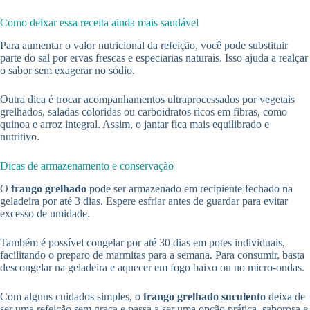
Como deixar essa receita ainda mais saudável
Para aumentar o valor nutricional da refeição, você pode substituir
parte do sal por ervas frescas e especiarias naturais. Isso ajuda a realçar
o sabor sem exagerar no sódio.
Outra dica é trocar acompanhamentos ultraprocessados por vegetais
grelhados, saladas coloridas ou carboidratos ricos em fibras, como
quinoa e arroz integral. Assim, o jantar fica mais equilibrado e
nutritivo.
Dicas de armazenamento e conservação
O
frango grelhado
pode ser armazenado em recipiente fechado na
geladeira por até 3 dias. Espere esfriar antes de guardar para evitar
excesso de umidade.
Também é possível congelar por até 30 dias em potes individuais,
facilitando o preparo de marmitas para a semana. Para consumir, basta
descongelar na geladeira e aquecer em fogo baixo ou no micro-ondas.
Com alguns cuidados simples, o
frango grelhado suculento
deixa de
ser uma refeição sem graça e passa a ser uma opção prática, saborosa e