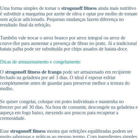
Uma forma simples de tornar o
strogonoff fitness
ainda mais nutritivo
é substituir a margarina por azeite de oliva e optar por molho de tomate
sem açúcar adicionado. Pequenas mudanças fazem diferença no
resultado final da refeição.
Também vale trocar o arroz branco por arroz integral ou arroz de
couve-flor para aumentar a presença de fibras no prato. Já a tradicional
batata palha pode ser substituída por chips assados de batata-doce.
Dicas de armazenamento e congelamento
O
strogonoff fitness de frango
pode ser armazenado em recipiente
fechado na geladeira por até 3 dias. O ideal é esperar esfriar
completamente antes de guardar para preservar melhor a textura do
molho.
Se quiser congelar, coloque em potes individuais e mantenha no
freezer por até 30 dias. Na hora de consumir, descongele na geladeira e
aqueça em fogo baixo, mexendo aos poucos para recuperar a
cremosidade.
Esse
strogonoff fitness
mostra que refeições equilibradas podem ser
muito saborosas e práticas ao mesmo tempo. Com ingredientes simples