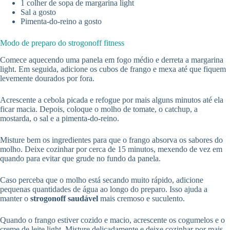
1 colher de sopa de margarina light
Sal a gosto
Pimenta-do-reino a gosto
Modo de preparo do strogonoff fitness
Comece aquecendo uma panela em fogo médio e derreta a margarina
light. Em seguida, adicione os cubos de frango e mexa até que fiquem
levemente dourados por fora.
Acrescente a cebola picada e refogue por mais alguns minutos até ela
ficar macia. Depois, coloque o molho de tomate, o catchup, a
mostarda, o sal e a pimenta-do-reino.
Misture bem os ingredientes para que o frango absorva os sabores do
molho. Deixe cozinhar por cerca de 15 minutos, mexendo de vez em
quando para evitar que grude no fundo da panela.
Caso perceba que o molho está secando muito rápido, adicione
pequenas quantidades de água ao longo do preparo. Isso ajuda a
manter o
strogonoff saudável
mais cremoso e suculento.
Quando o frango estiver cozido e macio, acrescente os cogumelos e o
creme de leite light. Misture delicadamente e deixe cozinhar por mais