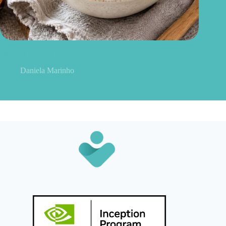
Sobremesa de ameixa com iogurte natural: receita saudável,
cremosa e pronta em minutos
Daniela Marinho