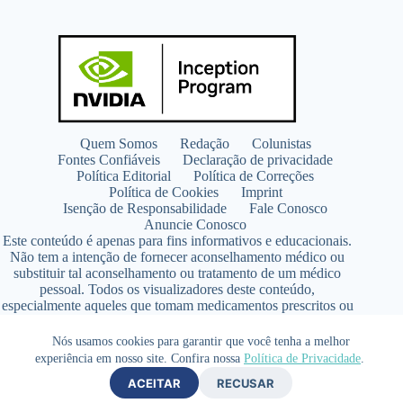
Quem Somos
Redação
Colunistas
Fontes Confiáveis
Declaração de privacidade
Política Editorial
Política de Correções
Política de Cookies
Imprint
Isenção de Responsabilidade
Fale Conosco
Anuncie Conosco
Este conteúdo é apenas para fins informativos e educacionais.
Não tem a intenção de fornecer aconselhamento médico ou
substituir tal aconselhamento ou tratamento de um médico
pessoal. Todos os visualizadores deste conteúdo,
especialmente aqueles que tomam medicamentos prescritos ou
de venda livre, devem consultar seus médicos antes de iniciar
qualquer programa de nutrição, suplementação ou estilo de
Nós usamos cookies para garantir que você tenha a melhor
vida.
experiência em nosso site. Confira nossa
Política de Privacidade
.
Copyright © 2026 - SaúdeLAB.com pertence ao grupo
ACEITAR
RECUSAR
VKCF Soluções Digitais Ltda - CNPJ n° 43.726.917/0001-80