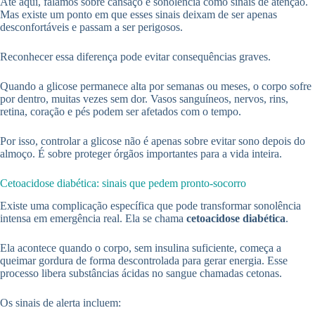
Até aqui, falamos sobre cansaço e sonolência como sinais de atenção.
Mas existe um ponto em que esses sinais deixam de ser apenas
desconfortáveis e passam a ser perigosos.
Reconhecer essa diferença pode evitar consequências graves.
Quando a glicose permanece alta por semanas ou meses, o corpo sofre
por dentro, muitas vezes sem dor. Vasos sanguíneos, nervos, rins,
retina, coração e pés podem ser afetados com o tempo.
Por isso, controlar a glicose não é apenas sobre evitar sono depois do
almoço. É sobre proteger órgãos importantes para a vida inteira.
Cetoacidose diabética: sinais que pedem pronto-socorro
Existe uma complicação específica que pode transformar sonolência
intensa em emergência real. Ela se chama
cetoacidose diabética
.
Ela acontece quando o corpo, sem insulina suficiente, começa a
queimar gordura de forma descontrolada para gerar energia. Esse
processo libera substâncias ácidas no sangue chamadas cetonas.
Os sinais de alerta incluem: