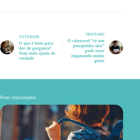
PRÓXIMO
ANTERIOR
O colesterol “só um
O que é bom para
pouquinho alto”
dor de garganta?
pode estar
Nem tudo ajuda de
enganando muita
verdade
gente
Posts relacionados