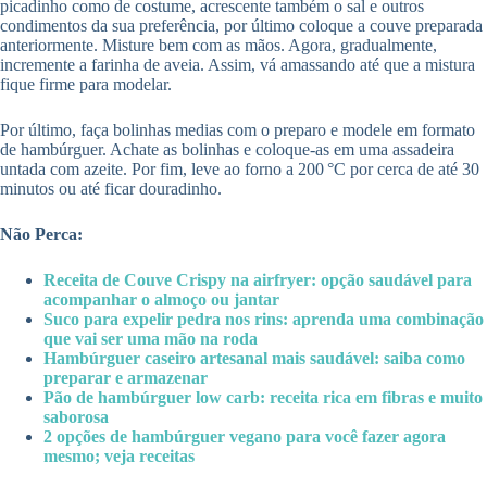
picadinho como de costume, acrescente também o sal e outros
condimentos da sua preferência, por último coloque a couve preparada
anteriormente. Misture bem com as mãos. Agora, gradualmente,
incremente a farinha de aveia. Assim, vá amassando até que a mistura
fique firme para modelar.
Por último, faça bolinhas medias com o preparo e modele em formato
de hambúrguer. Achate as bolinhas e coloque-as em uma assadeira
untada com azeite. Por fim, leve ao forno a 200 °C por cerca de até 30
minutos ou até ficar douradinho.
Não Perca:
Receita de Couve Crispy na airfryer: opção saudável para
acompanhar o almoço ou jantar
Suco para expelir pedra nos rins: aprenda uma combinação
que vai ser uma mão na roda
Hambúrguer caseiro artesanal mais saudável: saiba como
preparar e armazenar
Pão de hambúrguer low carb: receita rica em fibras e muito
saborosa
2 opções de hambúrguer vegano para você fazer agora
mesmo; veja receitas