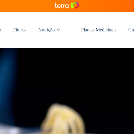
a
Fitness
Nutrição
Plantas Medicinais
Cu