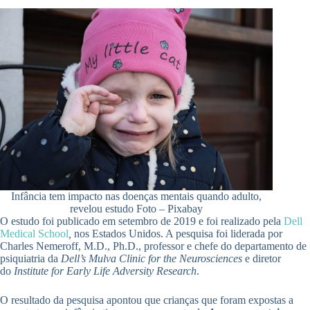
Infância tem impacto nas doenças mentais quando adulto,
revelou estudo Foto – Pixabay
O estudo foi publicado em setembro de 2019 e foi realizado pela
Dell
Medical School
,
nos Estados Unidos. A pesquisa foi liderada por
Charles Nemeroff, M.D., Ph.D., professor e chefe do departamento de
psiquiatria da
Dell’s Mulva Clinic for the Neurosciences
e diretor
do
Institute for Early Life Adversity Research
.
O resultado da pesquisa apontou que crianças que foram expostas a