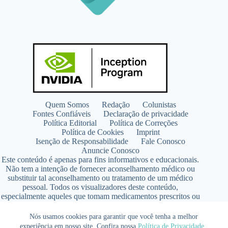
Quem Somos
Redação
Colunistas
Fontes Confiáveis
Declaração de privacidade
Política Editorial
Política de Correções
Política de Cookies
Imprint
Isenção de Responsabilidade
Fale Conosco
Anuncie Conosco
Este conteúdo é apenas para fins informativos e educacionais.
Não tem a intenção de fornecer aconselhamento médico ou
substituir tal aconselhamento ou tratamento de um médico
pessoal. Todos os visualizadores deste conteúdo,
especialmente aqueles que tomam medicamentos prescritos ou
de venda livre, devem consultar seus médicos antes de iniciar
qualquer programa de nutrição, suplementação ou estilo de
Nós usamos cookies para garantir que você tenha a melhor
vida.
experiência em nosso site. Confira nossa
Política de Privacidade
.