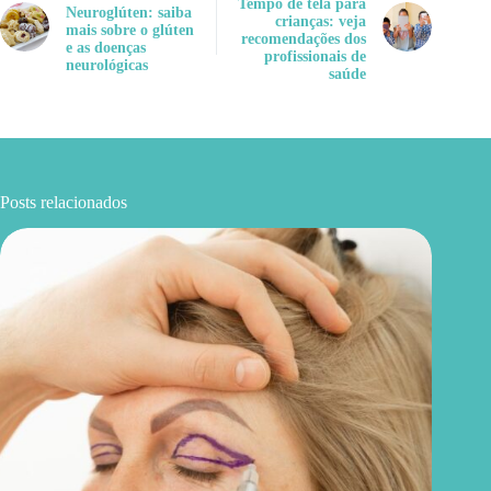
Tempo de tela para
Neuroglúten: saiba
crianças: veja
mais sobre o glúten
recomendações dos
e as doenças
profissionais de
neurológicas
saúde
Posts relacionados