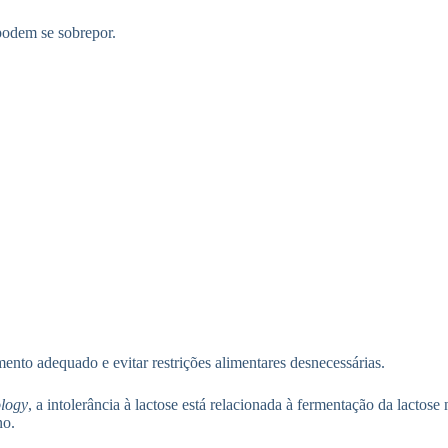
podem se sobrepor.
mento adequado e evitar restrições alimentares desnecessárias.
ology
, a intolerância à lactose está relacionada à fermentação da lactos
no.