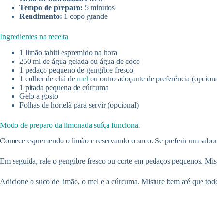
Tempo de preparo:
5 minutos
Rendimento:
1 copo grande
Ingredientes na receita
1 limão tahiti espremido na hora
250 ml de água gelada ou água de coco
1 pedaço pequeno de gengibre fresco
1 colher de chá de
mel
ou outro adoçante de preferência (opciona
1 pitada pequena de cúrcuma
Gelo a gosto
Folhas de hortelã para servir (opcional)
Modo de preparo da limonada suíça funcional
Comece espremendo o limão e reservando o suco. Se preferir um sabor m
Em seguida, rale o gengibre fresco ou corte em pedaços pequenos. Mist
Adicione o suco de limão, o mel e a cúrcuma. Misture bem até que todo