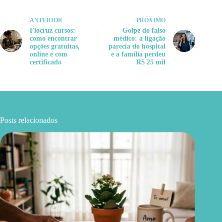
ANTERIOR
PRÓXIMO
Fiocruz cursos:
Golpe do falso
como encontrar
médico: a ligação
opções gratuitas,
parecia do hospital
online e com
e a família perdeu
certificado
R$ 25 mil
Posts relacionados