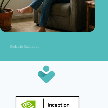
Quer mais bem-estar em casa? 12 plantas fáceis de cuidar para
ter no apartamento
Redação SaúdeLab