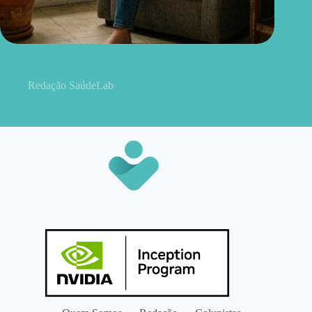
Quer mais bem-estar em casa? 12 plantas fáceis de cuidar para
ter no apartamento
Redação SaúdeLab