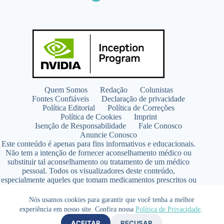
Quem Somos
Redação
Colunistas
Fontes Confiáveis
Declaração de privacidade
Política Editorial
Política de Correções
Política de Cookies
Imprint
Isenção de Responsabilidade
Fale Conosco
Anuncie Conosco
Este conteúdo é apenas para fins informativos e educacionais.
Não tem a intenção de fornecer aconselhamento médico ou
substituir tal aconselhamento ou tratamento de um médico
pessoal. Todos os visualizadores deste conteúdo,
especialmente aqueles que tomam medicamentos prescritos ou
de venda livre, devem consultar seus médicos antes de iniciar
qualquer programa de nutrição, suplementação ou estilo de
Nós usamos cookies para garantir que você tenha a melhor
vida.
experiência em nosso site. Confira nossa
Política de Privacidade
.
Copyright © 2026 - SaúdeLAB.com pertence ao grupo
ACEITAR
RECUSAR