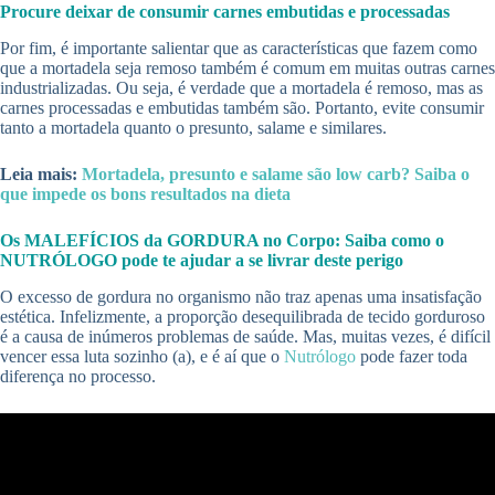
Procure deixar de consumir carnes embutidas e processadas
Por fim, é importante salientar que as características que fazem como
que a mortadela seja remoso também é comum em muitas outras carnes
industrializadas. Ou seja, é verdade que a mortadela é remoso, mas as
carnes processadas e embutidas também são. Portanto, evite consumir
tanto a mortadela quanto o presunto, salame e similares.
Leia mais:
Mortadela, presunto e salame são low carb? Saiba o
que impede os bons resultados na dieta
Os MALEFÍCIOS da GORDURA no Corpo: Saiba como o
NUTRÓLOGO pode te ajudar a se livrar deste perigo
O excesso de gordura no organismo não traz apenas uma insatisfação
estética. Infelizmente, a proporção desequilibrada de tecido gorduroso
é a causa de inúmeros problemas de saúde. Mas, muitas vezes, é difícil
vencer essa luta sozinho (a), e é aí que o
Nutrólogo
pode fazer toda
diferença no processo.