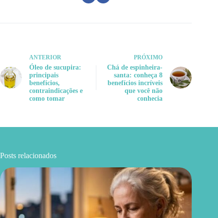
ANTERIOR
PRÓXIMO
Óleo de sucupira:
Chá de espinheira-
principais
santa: conheça 8
benefícios,
benefícios incríveis
contraindicações e
que você não
como tomar
conhecia
Posts relacionados