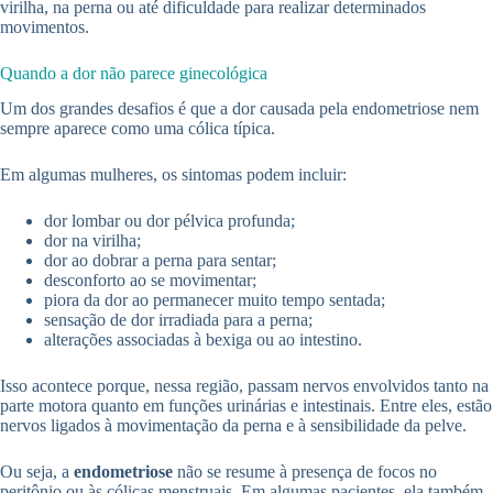
virilha, na perna ou até dificuldade para realizar determinados
movimentos.
Quando a dor não parece ginecológica
Um dos grandes desafios é que a dor causada pela endometriose nem
sempre aparece como uma cólica típica.
Em algumas mulheres, os sintomas podem incluir:
dor lombar ou dor pélvica profunda;
dor na virilha;
dor ao dobrar a perna para sentar;
desconforto ao se movimentar;
piora da dor ao permanecer muito tempo sentada;
sensação de dor irradiada para a perna;
alterações associadas à bexiga ou ao intestino.
Isso acontece porque, nessa região, passam nervos envolvidos tanto na
parte motora quanto em funções urinárias e intestinais. Entre eles, estão
nervos ligados à movimentação da perna e à sensibilidade da pelve.
Ou seja, a
endometriose
não se resume à presença de focos no
peritônio ou às cólicas menstruais. Em algumas pacientes, ela também