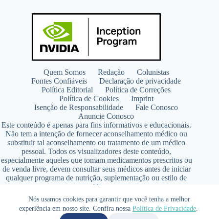
Quem Somos
Redação
Colunistas
Fontes Confiáveis
Declaração de privacidade
Política Editorial
Política de Correções
Política de Cookies
Imprint
Isenção de Responsabilidade
Fale Conosco
Anuncie Conosco
Este conteúdo é apenas para fins informativos e educacionais.
Não tem a intenção de fornecer aconselhamento médico ou
substituir tal aconselhamento ou tratamento de um médico
pessoal. Todos os visualizadores deste conteúdo,
especialmente aqueles que tomam medicamentos prescritos ou
de venda livre, devem consultar seus médicos antes de iniciar
qualquer programa de nutrição, suplementação ou estilo de
vida.
Copyright © 2026 - SaúdeLAB.com pertence ao grupo
Nós usamos cookies para garantir que você tenha a melhor
VKCF Soluções Digitais Ltda - CNPJ n° 43.726.917/0001-80
experiência em nosso site. Confira nossa
Política de Privacidade
.
- Contato +55 (65) 99813- 4203 - Responsável Técnica: