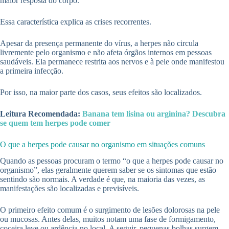
maior resposta do corpo.
Essa característica explica as crises recorrentes.
Apesar da presença permanente do vírus, a herpes não circula
livremente pelo organismo e não afeta órgãos internos em pessoas
saudáveis. Ela permanece restrita aos nervos e à pele onde manifestou
a primeira infecção.
Por isso, na maior parte dos casos, seus efeitos são localizados.
Leitura Recomendada:
Banana tem lisina ou arginina? Descubra
se quem tem herpes pode comer
O que a herpes pode causar no organismo em situações comuns
Quando as pessoas procuram o termo “o que a herpes pode causar no
organismo”, elas geralmente querem saber se os sintomas que estão
sentindo são normais. A verdade é que, na maioria das vezes, as
manifestações são localizadas e previsíveis.
O primeiro efeito comum é o surgimento de lesões dolorosas na pele
ou mucosas. Antes delas, muitos notam uma fase de formigamento,
coceira leve ou ardência no local. A seguir, pequenas bolhas surgem,