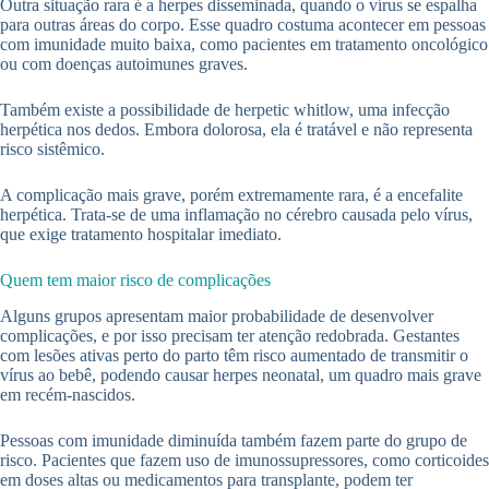
Outra situação rara é a herpes disseminada, quando o vírus se espalha
para outras áreas do corpo. Esse quadro costuma acontecer em pessoas
com imunidade muito baixa, como pacientes em tratamento oncológico
ou com doenças autoimunes graves.
Também existe a possibilidade de herpetic whitlow, uma infecção
herpética nos dedos. Embora dolorosa, ela é tratável e não representa
risco sistêmico.
A complicação mais grave, porém extremamente rara, é a encefalite
herpética. Trata-se de uma inflamação no cérebro causada pelo vírus,
que exige tratamento hospitalar imediato.
Quem tem maior risco de complicações
Alguns grupos apresentam maior probabilidade de desenvolver
complicações, e por isso precisam ter atenção redobrada. Gestantes
com lesões ativas perto do parto têm risco aumentado de transmitir o
vírus ao bebê, podendo causar herpes neonatal, um quadro mais grave
em recém-nascidos.
Pessoas com imunidade diminuída também fazem parte do grupo de
risco. Pacientes que fazem uso de imunossupressores, como corticoides
em doses altas ou medicamentos para transplante, podem ter