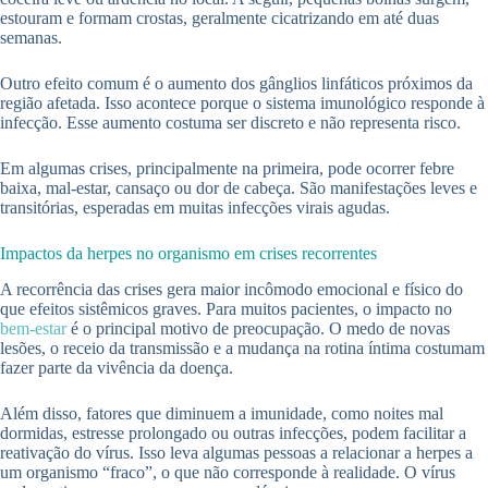
estouram e formam crostas, geralmente cicatrizando em até duas
semanas.
Outro efeito comum é o aumento dos gânglios linfáticos próximos da
região afetada. Isso acontece porque o sistema imunológico responde à
infecção. Esse aumento costuma ser discreto e não representa risco.
Em algumas crises, principalmente na primeira, pode ocorrer febre
baixa, mal-estar, cansaço ou dor de cabeça. São manifestações leves e
transitórias, esperadas em muitas infecções virais agudas.
Impactos da herpes no organismo em crises recorrentes
A recorrência das crises gera maior incômodo emocional e físico do
que efeitos sistêmicos graves. Para muitos pacientes, o impacto no
bem-estar
é o principal motivo de preocupação. O medo de novas
lesões, o receio da transmissão e a mudança na rotina íntima costumam
fazer parte da vivência da doença.
Além disso, fatores que diminuem a imunidade, como noites mal
dormidas, estresse prolongado ou outras infecções, podem facilitar a
reativação do vírus. Isso leva algumas pessoas a relacionar a herpes a
um organismo “fraco”, o que não corresponde à realidade. O vírus