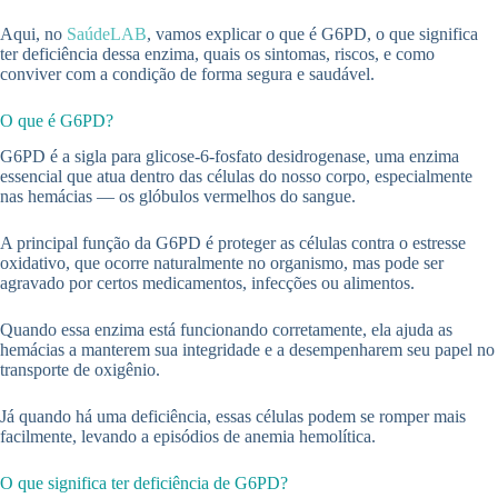
Aqui, no
SaúdeLAB
, vamos explicar o que é G6PD, o que significa
ter deficiência dessa enzima, quais os sintomas, riscos, e como
conviver com a condição de forma segura e saudável.
O que é G6PD?
G6PD é a sigla para glicose-6-fosfato desidrogenase, uma enzima
essencial que atua dentro das células do nosso corpo, especialmente
nas hemácias — os glóbulos vermelhos do sangue.
A principal função da G6PD é proteger as células contra o estresse
oxidativo, que ocorre naturalmente no organismo, mas pode ser
agravado por certos medicamentos, infecções ou alimentos.
Quando essa enzima está funcionando corretamente, ela ajuda as
hemácias a manterem sua integridade e a desempenharem seu papel no
transporte de oxigênio.
Já quando há uma deficiência, essas células podem se romper mais
facilmente, levando a episódios de anemia hemolítica.
O que significa ter deficiência de G6PD?