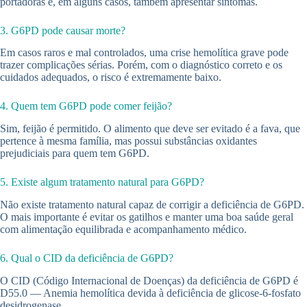
portadoras e, em alguns casos, também apresentar sintomas.
3. G6PD pode causar morte?
Em casos raros e mal controlados, uma crise hemolítica grave pode
trazer complicações sérias. Porém, com o diagnóstico correto e os
cuidados adequados, o risco é extremamente baixo.
4. Quem tem G6PD pode comer feijão?
Sim, feijão é permitido. O alimento que deve ser evitado é a fava, que
pertence à mesma família, mas possui substâncias oxidantes
prejudiciais para quem tem G6PD.
5. Existe algum tratamento natural para G6PD?
Não existe tratamento natural capaz de corrigir a deficiência de G6PD.
O mais importante é evitar os gatilhos e manter uma boa saúde geral
com alimentação equilibrada e acompanhamento médico.
6. Qual o CID da deficiência de G6PD?
O CID (Código Internacional de Doenças) da deficiência de G6PD é
D55.0 — Anemia hemolítica devida à deficiência de glicose-6-fosfato
desidrogenase.