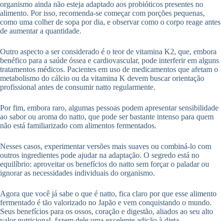
organismo ainda não esteja adaptado aos probióticos presentes no
alimento. Por isso, recomenda-se começar com porções pequenas,
como uma colher de sopa por dia, e observar como o corpo reage antes
de aumentar a quantidade.
Outro aspecto a ser considerado é o teor de vitamina K2, que, embora
benéfico para a saúde óssea e cardiovascular, pode interferir em alguns
tratamentos médicos. Pacientes em uso de medicamentos que afetam o
metabolismo do cálcio ou da vitamina K devem buscar orientação
profissional antes de consumir natto regularmente.
Por fim, embora raro, algumas pessoas podem apresentar sensibilidade
ao sabor ou aroma do natto, que pode ser bastante intenso para quem
não está familiarizado com alimentos fermentados.
Nesses casos, experimentar versões mais suaves ou combiná-lo com
outros ingredientes pode ajudar na adaptação. O segredo está no
equilíbrio: aproveitar os benefícios do natto sem forçar o paladar ou
ignorar as necessidades individuais do organismo.
Agora que você já sabe o que é natto, fica claro por que esse alimento
fermentado é tão valorizado no Japão e vem conquistando o mundo.
Seus benefícios para os ossos, coração e digestão, aliados ao seu alto
valor nutricional, fazem dele uma excelente adição à dieta.