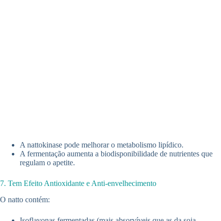
A nattokinase pode melhorar o metabolismo lipídico.
A fermentação aumenta a biodisponibilidade de nutrientes que
regulam o apetite.
7. Tem Efeito Antioxidante e Anti-envelhecimento
O natto contém:
Isoflavonas fermentadas (mais absorvíveis que as da soja