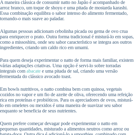
A maneira clássica de consumir natto no Japão é acompanhado de
arroz branco, um toque de shoyu e uma pitada de mostarda karashi.
Essa combinação equilibra o sabor intenso do alimento fermentado,
tornando-o mais suave ao paladar.
Algumas pessoas adicionam cebolinha picada ou gema de ovo crua
para enriquecer o prato. Outra forma tradicional é misturá-lo em sopas,
como a missoshiru, onde seu sabor característico se integra aos outros
ingredientes, criando um caldo rico em umami.
Para quem deseja experimentar o natto de forma mais familiar, existem
várias adaptações criativas. Uma opção é servi-lo sobre torradas
integrais com
abacate
e uma pitada de sal, criando uma versão
fermentada do clássico avocado toast.
Em bowls nutritivos, o natto combina bem com quinoa, vegetais
cozidos no vapor e um fio de azeite de oliva, oferecendo uma refeição
rica em proteínas e probióticos. Para os apreciadores de ovos, misturá-
lo em omeletes ou mexidos é uma maneira de suavizar seu sabor
enquanto se beneficia de seus nutrientes.
Quem prefere começar devagar pode experimentar o natto em
pequenas quantidades, misturado a alimentos neutros como arroz ou
batata-doce. Outra dica é adicioná-lo a smoothies, combinado com