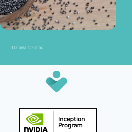
Como consumir chia do jeito certo? Conheças as formas
práticas, quantidade e cuidados
Daniela Marinho