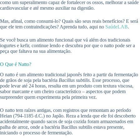
como um superalimento capaz de fortalecer os ossos, melhorar a saúde
cardiovascular e até mesmo auxiliar na digestão.
Mas, afinal, como consumi-lo? Quais são seus reais benefícios? E será
que ele tem contraindicações? Aprenda tudo, aqui no
SaúdeLAB
.
Se você busca um alimento funcional que vá além dos tradicionais
iogurtes e kefir, continue lendo e descubra por que o natto pode ser a
peça que faltava na sua alimentação.
O Que é Natto?
O natto é um alimento tradicional japonês feito a partir da fermentação
de grãos de soja pela bactéria
Bacillus subtilis
. Esse processo, que
pode levar até 24 horas, resulta em um produto com textura viscosa,
sabor marcante e um cheiro característico – aspectos que podem
surpreender quem experimenta pela primeira vez.
O natto tem raízes antigas, com registros que remontam ao período
Heian (794-1185 d.C.) no Japão. Reza a lenda que ele foi descoberto
acidentalmente quando sacos de soja cozida foram armazenados em
palha de arroz, onde a bactéria Bacillus subtilis estava presente,
iniciando o processo de fermentação.