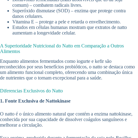
comum) – combatem radicais livres.
Superóxido dismutase (SOD) – enzima que protege contra
danos celulares.
Vitamina E – protege a pele e retarda o envelhecimento.
Estudos em células humanas mostram que extratos de natto
aumentam a longevidade celular.
A Superioridade Nutricional do Natto em Comparação a Outros
Alimentos
Enquanto alimentos fermentados como iogurte e kefir são
reconhecidos por seus benefícios probióticos, o natto se destaca como
um alimento funcional completo, oferecendo uma combinação única
de nutrientes que o tornam excepcional para a saúde.
Diferencias Exclusivos do Natto
1. Fonte Exclusiva de Nattokinase
O natto é o único alimento natural que contém a enzima nattokinase,
conhecida por sua capacidade de dissolver coágulos sanguíneos e
melhorar a circulação.
Essa enzima, produzida durante a fermentação da soja pelo
Bacillus