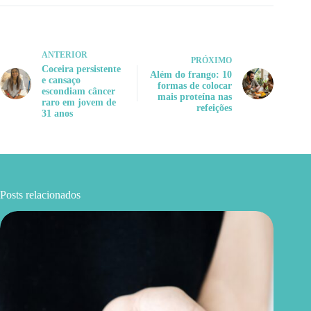
ANTERIOR
PRÓXIMO
Coceira persistente
Além do frango: 10
e cansaço
formas de colocar
escondiam câncer
mais proteína nas
raro em jovem de
refeições
31 anos
Posts relacionados