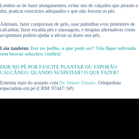
Lembre-se de fazer alongamentos, evitar uso de calçados que pioram a
dor, praticar exercícios adequados e que não forcem os pés.
Ademais, fazer compressas de gelo, usar palmilhas e/ou protetores de
calcanhar, fazer escalda pés e massagens, e terapias alternativas como
acupuntura podem ajudar a aliviar as dores nos pés.
Leia também:
Dor no joelho, o que pode ser? Não fique sofrendo
sem buscar soluções; confira!
DOR NO PÉ POR FASCITE PLANTAR OU ESPORÃO
CALCÂNEO: QUANDO SUSPEITAR? O QUE FAZER?
Entenda mais do assunto com
Dr. Mauro Dinato
– Ortopedista
especialista em pé (CRM: 97447/ SP)