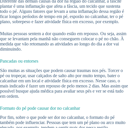
Diferente das demais causas da dor na região do calcanhar, a fascite
plantar é uma inflamação que afeta a fáscia, um tecido que sustenta
todo o pé. Alguns fatores que levam a uma inflamação dessa região é
ficar longos períodos de tempo em pé, esporão no calcanhar, ter o pé
plano, sobrepeso e fazer atividade física em excesso, por exemplo.
Muitas pessoas sentem a dor quando estão em repouso. Ou seja, assim
que se levantam pela manhã não conseguem colocar o pé no chão. À
medida que vão retomando as atividades ao longo do dia a dor vai
diminuindo.
Pancadas ou entorses
São muitas as situações que podem causar traumas nos pés. Torcer o
pé ou tropeçar, usar calçados de salto alto por muito tempo, bater o
calcanhar em um local e atividade física em excesso. Nesse caso, o
mais indicado é fazer um repouso de pelo menos 2 dias. Mas assim que
possível busque ajuda médica para avaliar seus pés e ver se está tudo
em ordem.
Formato do pé pode causar dor no calcanhar
Por fim, sobre o que pode ser dor no calcanhar, o formato do pé
também pode influenciar. Pessoas que tem um pé plano ou arco muito
elevado, por exemplo, tendem a sentir mais dor nessa região.