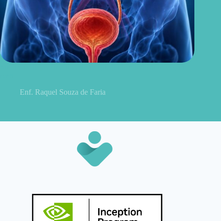
Sintomas de pielonefrite: sinais que podem indicar infecção
renal
Enf. Raquel Souza de Faria