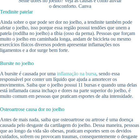
Sente dores no joelho? Veja as causas e como aliviar
o desconforto. Canva
Tendinite patelar
Ainda sobre o que pode ser dor no joelho, a tendinite também pode
afetar o joelho, isso porque essa região possui tendões que unem a
patela (rodilha no joelho) a tíbia (osso da perna). Pessoas que forçam
muito o joelho em caminhada longa, andam de bicicleta ou mesmo
exercícios físicos diversos podem apresentar inflamações nos
ligamentos e a dor surge bem forte.
Bursite no joelho
A bursite é causada por uma
inflamação na bursa
, sendo essa
responsável por conter um líquido que ajuda a amortecer os
movimentos. Saiba que o joelho possui 11 bursas e quando uma delas
está inflamada causa inchaço e dores na parte superior do joelho, é
muito comum em pessoas que praticam esportes de alta intensidade.
Osteoartrose causa dor no joelho
Antes de mais nada, saiba que osteoartrose ou artrose é uma doença
causada pelo desgaste da cartilagem do joelho. Dessa maneira, pessoas
que ao longo da vida são obesas, praticam esportes sem os devidos
cuidados, sofrem ou provocam traumas, consequentemente o desgaste