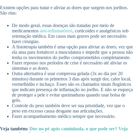
Existem opções para tratar e aliviar as dores que surgem nos joelhos.
São elas:
De modo geral, essas doenças são tratadas por meio de
medicamentos
anti-inflamatórios
, corticoides e analgésicos sob
orientação médica. Em casos mais graves pode ser necessário
fazer cirurgias.
A fisioterapia também é uma opção para aliviar as dores, vez que
ela atua para fortalecer a musculatura e impedir que a pessoa não
tenha os movimentos do joelho comprometidos completamente.
Fazer repouso nos períodos de crise é necessário até aliviar os
sintomas e as dores.
Outra alternativa é usar compressa gelada (3x ao dia por 20
minutos) durante os primeiros 3 dias após surgir dor, calor local,
vermelhidão e inchaço. Esses são os chamados sinais flogísticos
que indicam presença de inflamação no joelho. E não se esqueça
de proteger a pele e evitar queimaduras quando usar bolsa de
gelo.
Controle do peso também deve ser sua prioridade, vez que o
peso em excesso causa desgaste nas articulações.
Fazer acompanhamento médico sempre que necessário.
Veja também:
Dor no pé após caminhada, o que pode ser? Veja