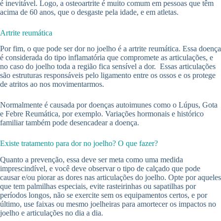
é inevitável. Logo, a osteoartrite é muito comum em pessoas que têm
acima de 60 anos, que o desgaste pela idade, e em atletas.
Artrite reumática
Por fim, o que pode ser dor no joelho é a artrite reumática. Essa doença
é considerada do tipo inflamatória que compromete as articulações, e
no caso do joelho toda a região fica sensível a dor. Essas articulações
são estruturas responsáveis pelo ligamento entre os ossos e os protege
de atritos ao nos movimentarmos.
Normalmente é causada por doenças autoimunes como o Lúpus, Gota
e Febre Reumática, por exemplo. Variações hormonais e histórico
familiar também pode desencadear a doença.
Existe tratamento para dor no joelho? O que fazer?
Quanto a prevenção, essa deve ser meta como uma medida
imprescindível, e você deve observar o tipo de calçado que pode
causar e/ou piorar as dores nas articulações do joelho. Opte por aqueles
que tem palmilhas especiais, evite rasteirinhas ou sapatilhas por
períodos longos, não se exercite sem os equipamentos certos, e por
último, use faixas ou mesmo joelheiras para amortecer os impactos no
joelho e articulações no dia a dia.