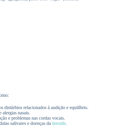
como:
s distúrbios relacionados à audição e equilíbrio.
e alergias nasais.
tição e problemas nas cordas vocais.
ulas salivares e doenças da
tireoide
.