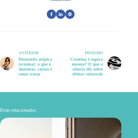
ANTERIOR
PRÓXIMO
Dermatite atópica
Creatina é segura
(eczema): o que é,
mesmo? O que a
sintomas, causas e
ciência diz sobre
como tratar
efeitos colaterais
Posts relacionados