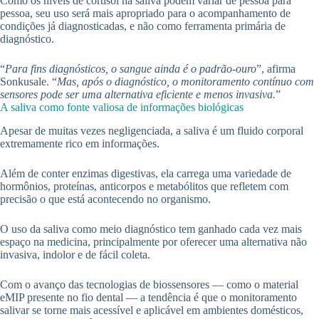
Como os níveis de cortisol na saliva podem variar de pessoa para
pessoa, seu uso será mais apropriado para o acompanhamento de
condições já diagnosticadas, e não como ferramenta primária de
diagnóstico.
“
Para fins diagnósticos, o sangue ainda é o padrão-ouro
”, afirma
Sonkusale. “
Mas, após o diagnóstico, o monitoramento contínuo com
sensores pode ser uma alternativa eficiente e menos invasiva.
”
A saliva como fonte valiosa de informações biológicas
Apesar de muitas vezes negligenciada, a saliva é um fluido corporal
extremamente rico em informações.
Além de conter enzimas digestivas, ela carrega uma variedade de
hormônios, proteínas, anticorpos e metabólitos que refletem com
precisão o que está acontecendo no organismo.
O uso da saliva como meio diagnóstico tem ganhado cada vez mais
espaço na medicina, principalmente por oferecer uma alternativa não
invasiva, indolor e de fácil coleta.
Com o avanço das tecnologias de biossensores — como o material
eMIP presente no fio dental — a tendência é que o monitoramento
salivar se torne mais acessível e aplicável em ambientes domésticos,