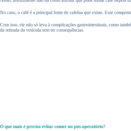
Nisso, infelizmente não há como afirmar que pode tomar café depois da 
No caso, o café é a principal fonte de cafeína que existe. Esse compos
Com isso, ele não só leva à complicações gastrointestinais, como tam
da retirada da vesícula sem ter consequências.
O que mais é preciso evitar comer no pós-operatório?