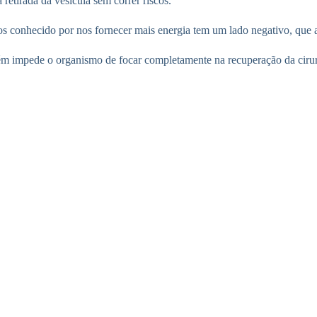
retirada da vesícula sem correr riscos.
tos conhecido por nos fornecer mais energia tem um lado negativo, que a
bém impede o organismo de focar completamente na recuperação da cirur