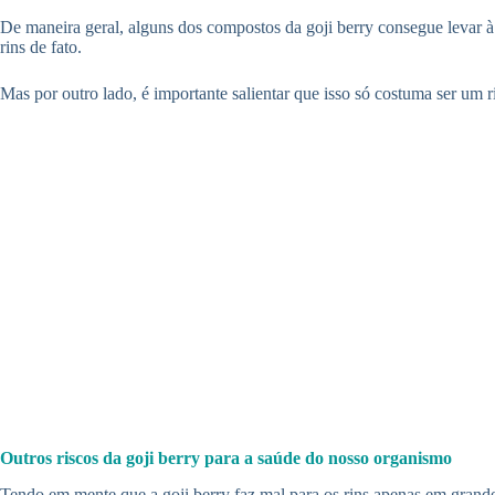
De maneira geral, alguns dos compostos da goji berry consegue levar à
rins de fato.
Mas por outro lado, é importante salientar que isso só costuma ser um r
Outros riscos da goji berry para a saúde do nosso organismo
Tendo em mente que a goji berry faz mal para os rins apenas em grande