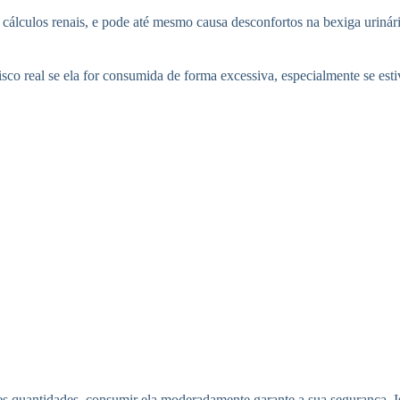
 cálculos renais, e pode até mesmo causa desconfortos na bexiga uriná
isco real se ela for consumida de forma excessiva, especialmente se est
s quantidades, consumir ela moderadamente garante a sua segurança. Is