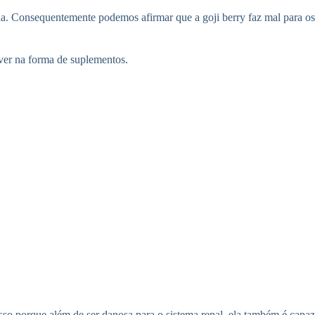
ria. Consequentemente podemos afirmar que a goji berry faz mal para os
iver na forma de suplementos.
so porque além de ser danosa para o sistema renal, ela também é capaz