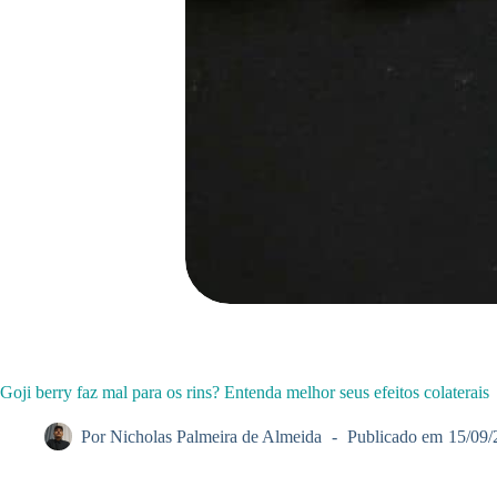
Goji berry faz mal para os rins? Entenda melhor seus efeitos colaterais
Por
Nicholas Palmeira de Almeida
Publicado em
15/09/