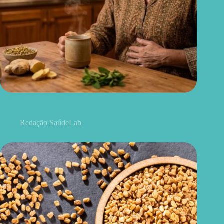
Chá para dor de barriga: quais ervas podem aliviar o
desconforto
Redação SaúdeLab