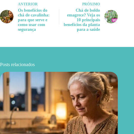
ANTERIOR
PRÓXIMO
Os benefícios do
Chá de boldo
chá de cavalinha:
emagrece? Veja os
para que serve e
10 principais
como usar com
benefícios da planta
segurança
para a saúde
Posts relacionados