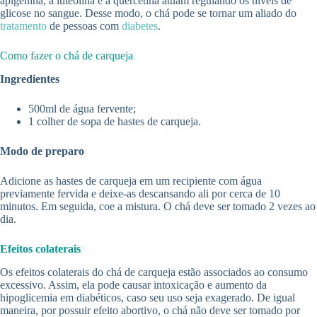
apigenina, a luteolina e a quercetina atuam regulando os níveis de
glicose no sangue. Desse modo, o chá pode se tornar um aliado do
tratamento
de pessoas com
diabetes
.
Como fazer o chá de carqueja
Ingredientes
500ml de água fervente;
1 colher de sopa de hastes de carqueja.
Modo de preparo
Adicione as hastes de carqueja em um recipiente com água
previamente fervida e deixe-as descansando ali por cerca de 10
minutos. Em seguida, coe a mistura. O chá deve ser tomado 2 vezes ao
dia.
Efeitos colaterais
Os efeitos colaterais do chá de carqueja estão associados ao consumo
excessivo. Assim, ela pode causar intoxicação e aumento da
hipoglicemia em diabéticos, caso seu uso seja exagerado. De igual
maneira, por possuir efeito abortivo, o chá não deve ser tomado por