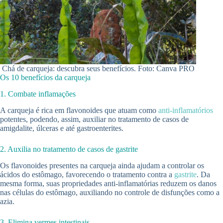
Chá de carqueja: descubra seus benefícios. Foto: Canva PRO
Os 10 benefícios da carqueja
1. Combate inflamações
A carqueja é rica em flavonoides que atuam como
anti-inflamatórios
potentes, podendo, assim, auxiliar no tratamento de casos de
amigdalite, úlceras e até gastroenterites.
2. Auxilia no tratamento de casos de gastrite
Os flavonoides presentes na carqueja ainda ajudam a controlar os
ácidos do estômago, favorecendo o tratamento contra a
gastrite
. Da
mesma forma, suas propriedades anti-inflamatórias reduzem os danos
nas células do estômago, auxiliando no controle de disfunções como a
azia.
3. Elimina vermes intestinais