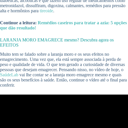
diabéticas, alcoólicas e que fazem uso regular de medicamentos como
metronidazol, dissulfiram, digoxina, calmantes, remédios para pressão
alta e hormônios para
tireoide
.
Continue a leitura:
Remédios caseiros para tratar a azia: 5 opções
que dão resultado!
LARANJA MORO EMAGRECE mesmo? Descubra agora os
EFEITOS
Muito tem se falado sobre a laranja moro e os seus efeitos no
emagrecimento. Uma vez que, ela está sempre associada à perda de
peso e qualidade de vida. O que tem gerado a curiosidade de diversas
pessoas que desejam emagrecer. Pensando nisso, no vídeo de hoje, o
SaúdeLab
vai lhe contar se a laranja moro emagrece mesmo e quais
são os seus benefícios à saúde. Então, continue o vídeo até o final para
conferir.