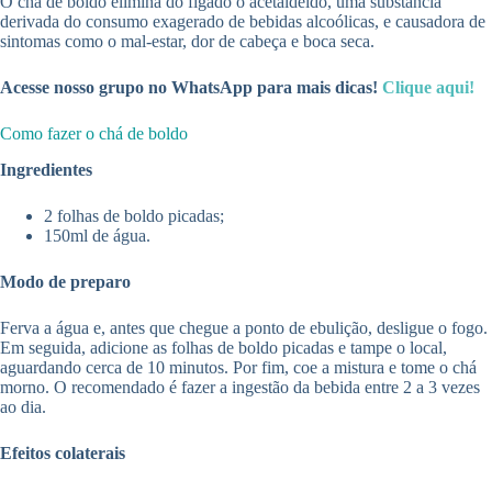
O chá de boldo elimina do fígado o acetaldeído, uma substância
derivada do consumo exagerado de bebidas alcoólicas, e causadora de
sintomas como o mal-estar, dor de cabeça e boca seca.
Acesse nosso grupo no WhatsApp para mais dicas!
Clique aqui!
Como fazer o chá de boldo
Ingredientes
2 folhas de boldo picadas;
150ml de água.
Modo de preparo
Ferva a água e, antes que chegue a ponto de ebulição, desligue o fogo.
Em seguida, adicione as folhas de boldo picadas e tampe o local,
aguardando cerca de 10 minutos. Por fim, coe a mistura e tome o chá
morno. O recomendado é fazer a ingestão da bebida entre 2 a 3 vezes
ao dia.
Efeitos colaterais