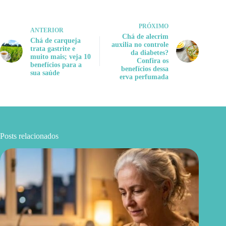
PRÓXIMO
ANTERIOR
Chá de alecrim
Chá de carqueja
auxilia no controle
trata gastrite e
da diabetes?
muito mais; veja 10
Confira os
benefícios para a
benefícios dessa
sua saúde
erva perfumada
Posts relacionados