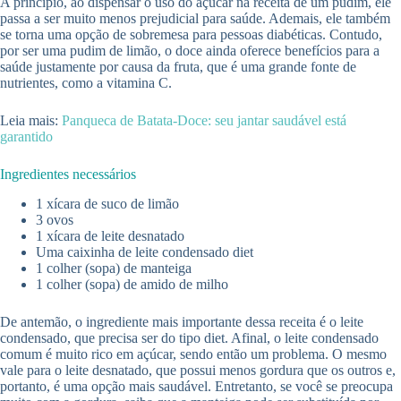
A princípio, ao dispensar o uso do açúcar na receita de um pudim, ele
passa a ser muito menos prejudicial para saúde. Ademais, ele também
se torna uma opção de sobremesa para pessoas diabéticas. Contudo,
por ser uma pudim de limão, o doce ainda oferece benefícios para a
saúde justamente por causa da fruta, que é uma grande fonte de
nutrientes, como a vitamina C.
Leia mais:
Panqueca de Batata-Doce: seu jantar saudável está
garantido
Ingredientes necessários
1 xícara de suco de limão
3 ovos
1 xícara de leite desnatado
Uma caixinha de leite condensado diet
1 colher (sopa) de manteiga
1 colher (sopa) de amido de milho
De antemão, o ingrediente mais importante dessa receita é o leite
condensado, que precisa ser do tipo diet. Afinal, o leite condensado
comum é muito rico em açúcar, sendo então um problema. O mesmo
vale para o leite desnatado, que possui menos gordura que os outros e,
portanto, é uma opção mais saudável. Entretanto, se você se preocupa