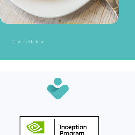
Croquete de carne na airfryer: uma opção crocante e
equilibrada para o dia a dia
Daniela Marinho