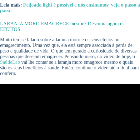
Leia mais:
Feijoada light é possível e nós ensinamos; veja o passo a
passo
LARANJA MORO EMAGRECE mesmo? Descubra agora os
EFEITOS
Muito tem se falado sobre a laranja moro e os seus efeitos no
emagrecimento. Uma vez que, ela está sempre associada à perda de
peso e qualidade de vida. O que tem gerado a curiosidade de diversas
pessoas que desejam emagrecer. Pensando nisso, no vídeo de hoje, o
SaúdeLab
vai lhe contar se a laranja moro emagrece mesmo e quais
são os seus benefícios à saúde. Então, continue o vídeo até o final para
conferir.