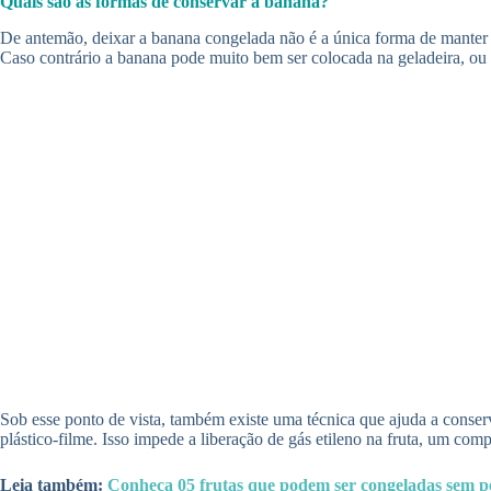
Quais são as formas de conservar a banana?
De antemão, deixar a banana congelada não é a única forma de manter e
Caso contrário a banana pode muito bem ser colocada na geladeira, ou 
Sob esse ponto de vista, também existe uma técnica que ajuda a conserv
plástico-filme. Isso impede a liberação de gás etileno na fruta, um c
Leia também:
Conheça 05 frutas que podem ser congeladas sem pe