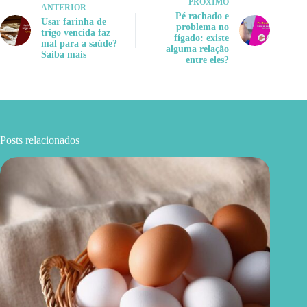
PRÓXIMO
ANTERIOR
Pé rachado e
Usar farinha de
problema no
trigo vencida faz
fígado: existe
mal para a saúde?
alguma relação
Saiba mais
entre eles?
Posts relacionados