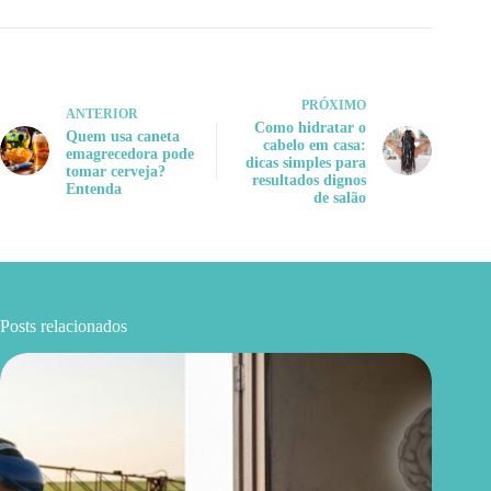
PRÓXIMO
ANTERIOR
Como hidratar o
Quem usa caneta
cabelo em casa:
emagrecedora pode
dicas simples para
tomar cerveja?
resultados dignos
Entenda
de salão
Posts relacionados