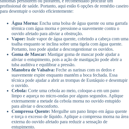
sintomas persistirem ou piorarem, é recomendado procurar um
profissional de saúde. Portanto, aqui estão 6 opções de remédio caseiro
para desentupir o ouvido eficientemente:
Água Morna:
Encha uma bolsa de água quente ou uma garrafa
térmica com água morna e pressione-a suavemente contra o
ouvido afetado para aliviar a obstrução.
Vapor:
Inale vapor de água quente, cobrindo a cabeça com uma
toalha enquanto se inclina sobre uma tigela com água quente.
Portanto, isso pode ajudar a descongestionar os ouvidos.
Goma de Mascar:
Mastigar goma de mascar pode ajudar a
aliviar o entupimento, pois a ação de mastigação pode abrir a
tuba auditiva e equilibrar a pressão.
Manobra de Valsalva:
Feche as narinas com os dedos e
suavemente expire enquanto mantém a boca fechada. Essa
técnica pode ajudar a abrir as trompas de Eustáquio e desentupir
o ouvido.
Cebola:
Corte uma cebola ao meio, coloque-a em um pano
limpo e aqueça no micro-ondas por alguns segundos. Aplique
externamente a metade da cebola morna no ouvido entupido
para aliviar o desconforto.
Compressa Quente:
Mergulhe um pano limpo em água quente
e torça o excesso de líquido. Aplique a compressa morna na área
externa do ouvido afetado para reduzir a sensação de
entupimento.