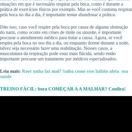
situações em que é necessário respirar pela boca, como é durante a
prática de exercícios físicos por exemplo. Mas se você costuma respirar
pela boca no dia a dia, é importante tentar abandonar a prática.
Dito isso, caso você respire pela boca por causa de alguma obstrução
do nariz, como ocorre em crises de rinite ou sinusite, é importante
procurar o atendimento médico para tratar a causa. Agora, se você
respira pela boca no seu dia a dia, ou enquanto dorme durante a noite,
talvez seja necessário fazer uma reabilitação. Nesses casos, a
musculatura da respiração pode estar mais flácida, sendo então
importante procurar um tratamento por médicos especializados.
Leia mais:
Roer unha faz mal? Saiba como esse hábito afeta sua
saúde
TREINO FÁCIL: bora COMEÇAR A A MALHAR? Confira!