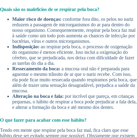
Quais são os malefícios de se respirar pela boca?
Maior risco de doenças:
conforme fora dito, os pelos no nariz
reduzem a passagem de microrganismos do ar para dentro do
nosso organismo. Consequentemente, respirar pela boca faz mal
à saúde como um todo pois aumenta as chances de infecção por
bactérias, vírus e outros microrganismos.
Indisposição:
ao respirar pela boca, o processo de oxigenação
do organismo é menos eficiente. Isso inclui a oxigenação do
cérebro, que se prejudicada, nos deixa com dificuldade de fazer
as tarefas do dia a dia.
Ressecamento da boca:
a mucosa oral não é preparada para
aguentar o mesmo trânsito de ar que o nariz recebe. Com isso,
ela pode ficar muito ressecada quando respiramos pela boca, que
além de trazer uma sensação desagradável, prejudica a saúde da
mucosa.
Alteração na boca e fala:
por incrível que pareça, em crianças
pequenas, o hábito de respirar a boca pode prejudicar a fala dela,
e alterar a formação da boca e até mesmo dos dentes.
O que fazer para acabar com esse hábito?
Tendo em mente que respirar pela boca faz mal, fica claro que esse
hábito deve ser evitado sempre que possível. Obviamente que existem