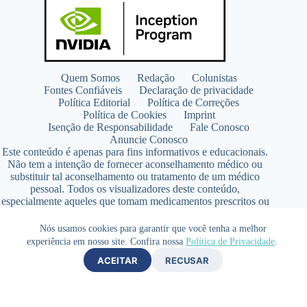
Quem Somos
Redação
Colunistas
Fontes Confiáveis
Declaração de privacidade
Política Editorial
Política de Correções
Política de Cookies
Imprint
Isenção de Responsabilidade
Fale Conosco
Anuncie Conosco
Este conteúdo é apenas para fins informativos e educacionais.
Não tem a intenção de fornecer aconselhamento médico ou
substituir tal aconselhamento ou tratamento de um médico
pessoal. Todos os visualizadores deste conteúdo,
especialmente aqueles que tomam medicamentos prescritos ou
de venda livre, devem consultar seus médicos antes de iniciar
qualquer programa de nutrição, suplementação ou estilo de
Nós usamos cookies para garantir que você tenha a melhor
vida.
experiência em nosso site. Confira nossa
Política de Privacidade
.
Copyright © 2026 - SaúdeLAB.com pertence ao grupo
ACEITAR
RECUSAR
VKCF Soluções Digitais Ltda - CNPJ n° 43.726.917/0001-80
- Contato +55 (65) 99813- 4203 - Responsável Técnica:
Farmacêutica Elizandra Civalsci Costa - CRF MT n° 3490