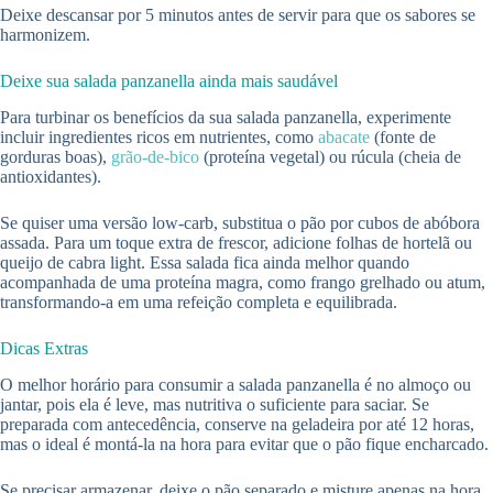
Deixe descansar por 5 minutos antes de servir para que os sabores se
harmonizem.
Deixe sua salada panzanella ainda mais saudável
Para turbinar os benefícios da sua salada panzanella, experimente
incluir ingredientes ricos em nutrientes, como
abacate
(fonte de
gorduras boas),
grão-de-bico
(proteína vegetal) ou rúcula (cheia de
antioxidantes).
Se quiser uma versão low-carb, substitua o pão por cubos de abóbora
assada. Para um toque extra de frescor, adicione folhas de hortelã ou
queijo de cabra light. Essa salada fica ainda melhor quando
acompanhada de uma proteína magra, como frango grelhado ou atum,
transformando-a em uma refeição completa e equilibrada.
Dicas Extras
O melhor horário para consumir a salada panzanella é no almoço ou
jantar, pois ela é leve, mas nutritiva o suficiente para saciar. Se
preparada com antecedência, conserve na geladeira por até 12 horas,
mas o ideal é montá-la na hora para evitar que o pão fique encharcado.
Se precisar armazenar, deixe o pão separado e misture apenas na hora