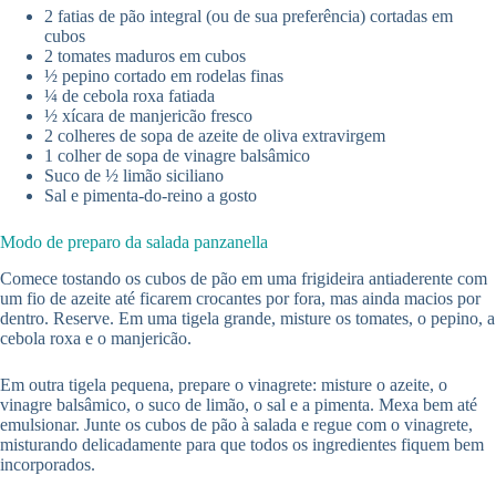
2 fatias de pão integral (ou de sua preferência) cortadas em
cubos
2 tomates maduros em cubos
½ pepino cortado em rodelas finas
¼ de cebola roxa fatiada
½ xícara de manjericão fresco
2 colheres de sopa de azeite de oliva extravirgem
1 colher de sopa de vinagre balsâmico
Suco de ½ limão siciliano
Sal e pimenta-do-reino a gosto
Modo de preparo da salada panzanella
Comece tostando os cubos de pão em uma frigideira antiaderente com
um fio de azeite até ficarem crocantes por fora, mas ainda macios por
dentro. Reserve. Em uma tigela grande, misture os tomates, o pepino, a
cebola roxa e o manjericão.
Em outra tigela pequena, prepare o vinagrete: misture o azeite, o
vinagre balsâmico, o suco de limão, o sal e a pimenta. Mexa bem até
emulsionar. Junte os cubos de pão à salada e regue com o vinagrete,
misturando delicadamente para que todos os ingredientes fiquem bem
incorporados.