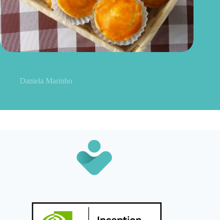
Empada de queijo light: receita leve, prática e perfeita para o
dia a dia
Daniela Marinho